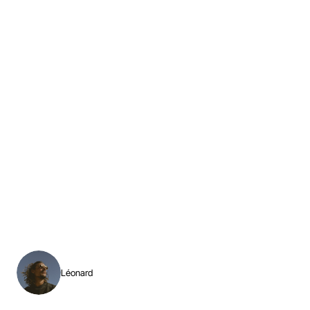
HOME
ABOUT
WORK
Léonard
STORIES