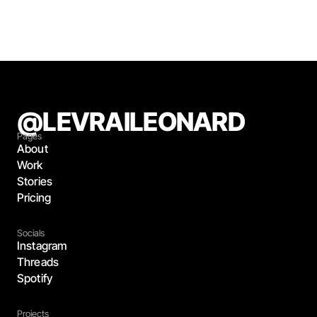
View All Stories
View All Stories
@LEVRAILEONARD
Pages
About
Work
Stories
Pricing
Socials
Instagram
Threads
Spotify
Projects